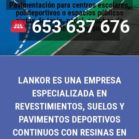
Pavimentación para centros escolares,
polideportivos o espacios públicos
pistas de tenis, pádel, canchas de
653 637 676
baloncesto, gimnasios
LANKOR ES UNA EMPRESA
ESPECIALIZADA EN
REVESTIMIENTOS, SUELOS Y
PAVIMENTOS DEPORTIVOS
CONTINUOS CON RESINAS EN