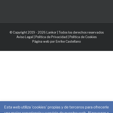
© Copyright 2019 -
2026 Lankor | Todos los derechos reservados
Aviso Legal
|
Política de Privacidad
|
Política de Cookies
Página web por
Enrike Castellano
Esta web utiliza 'cookies' propias y de terceros para ofrecerle
una mejor experiencia y servicio de nuestra web. Al navegar o