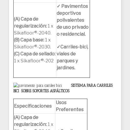
✓ Pavimentos
deportivos
(A) Capa de
polivalentes
regularización:
1 x
de uso privado
Sikafloor®-2040.
o residencial.
(B) Capa base:
1 x
Sikafloor®-2030.
✓Carriles-bici,
(C) Capa de sellado:
viales de
1 x Sikafloor®-202
parques y
jardines.
SISTEMA PARA CARRILES
BICI SOBRE SOPORTES ASFÁLTICOS
Usos
Especificaciones
Preferentes
(A) Capa de
regularización:
1 x