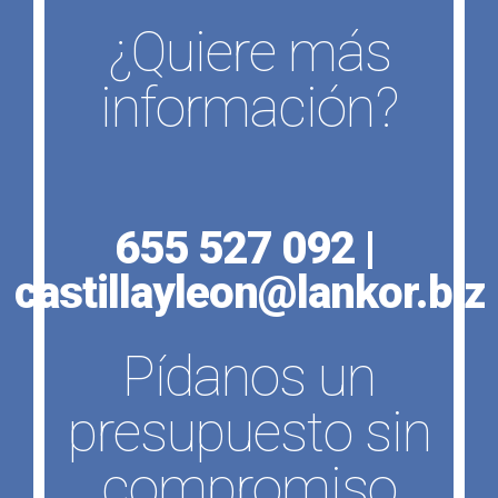
¿Quiere más
información?
655 527 092 |
castillayleon@lankor.biz
Pídanos un
presupuesto sin
compromiso