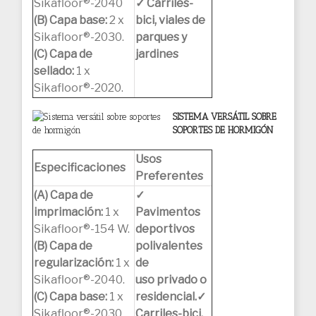
Sikafloor®-2040
✓ Carriles-
(B) Capa base:
2 x
bici, viales de
Sikafloor®-2030.
parques y
(C) Capa de
jardines
sellado:
1 x
Sikafloor®-2020.
SISTEMA VERSÁTIL SOBRE
SOPORTES DE HORMIGÓN
Usos
Especificaciones
Preferentes
(A) Capa de
✓
imprimación:
1 x
Pavimentos
Sikafloor®-154 W.
deportivos
(B) Capa de
polivalentes
regularización:
1 x
de
Sikafloor®-2040.
uso privado o
(C) Capa base:
1 x
residencial.
✓
Sikafloor®-2030.
Carriles-bici,