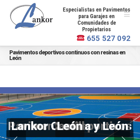
Especialistas en Pavimentos
para Garajes en
Comunidades de
Propietarios
655 527 092
Pavimentos deportivos continuos con resinas en
León
Pavimentos Deportivos
Lankor Castilla y León
León